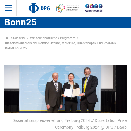
Bonn25
Startseite
Wissenschaftliches Programm
Dissertationspreis der Sektion Atome, Moleküle, Quantenoptik und Photonik
(SAMOP) 2025
Dissertationspreisverleihung Freiburg 2024 // Dissertation Prize
Ceremony Freiburg 2024 @ DPG / Daab