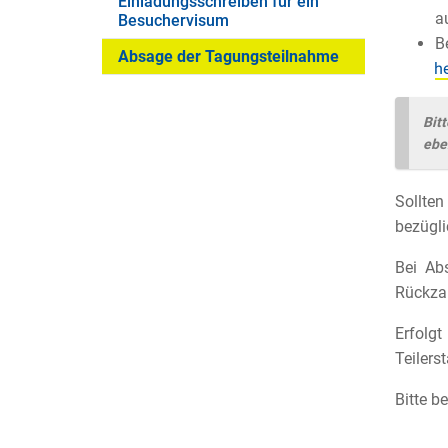
Einladungsschreiben für ein
a
Besuchervisum
B
Absage der Tagungsteilnahme
Bit
ebe
Sollten
bezügli
Bei Ab
Rückzah
Erfolg
Teilers
Bitte b