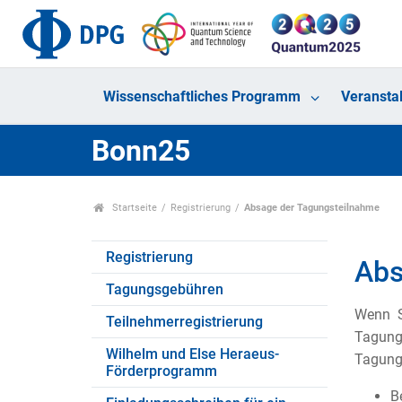
Wissenschaftliches Programm
Veransta
Bonn25
Startseite
Registrierung
Absage der Tagungsteilnahme
Registrierung
Abs
Tagungsgebühren
Wenn S
Teilnehmerregistrierung
Tagung 
Wilhelm und Else Heraeus-
Tagungs
Förderprogramm
B