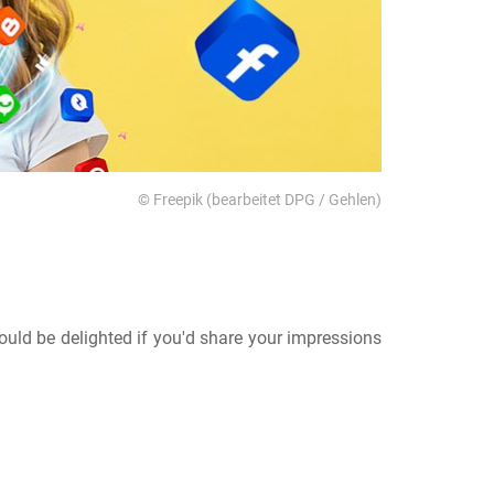
© Freepik (bearbeitet DPG / Gehlen)
ld be delighted if you'd share your impressions