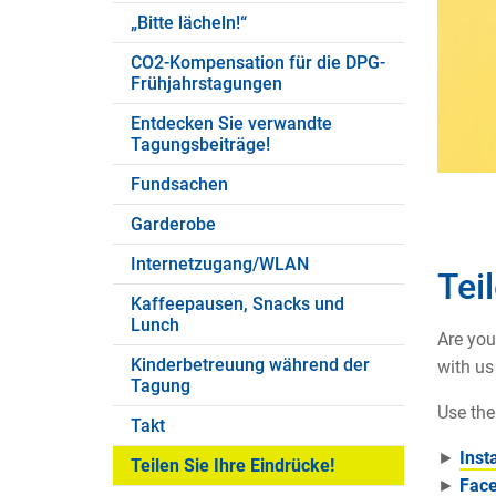
„Bitte lächeln!“
CO2-Kompensation für die DPG-
Frühjahrstagungen
Entdecken Sie verwandte
Tagungsbeiträge!
Fundsachen
Garderobe
Internetzugang/WLAN
Tei
Kaffeepausen, Snacks und
Lunch
Are you
Kinderbetreuung während der
with us
Tagung
Use th
Takt
►
Inst
Teilen Sie Ihre Eindrücke!
►
Fac